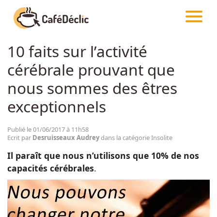
CAFÉDÉCLIC
ARTICLES
INSOLITE
10 faits sur l’activité
Créativité
cérébrale prouvant que
Astuces
nous sommes des êtres
exceptionnels
Food
Publié le 01/06/2017 à 11h58
Ecrit par
Desruisseaux Audrey
dans la catégorie Insolite
Divertissement
Il paraît que nous n’utilisons que 10% de nos
capacités cérébrales
.
Insolite
Emotion