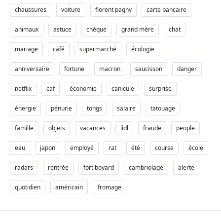
chaussures
voiture
florent pagny
carte bancaire
animaux
astuce
chèque
grand mère
chat
mariage
café
supermarché
écologie
anniversaire
fortune
macron
saucisson
danger
netflix
caf
économie
canicule
surprise
énergie
pénurie
tongs
salaire
tatouage
famille
objets
vacances
lidl
fraude
people
eau
japon
employé
rat
été
course
école
radars
rentrée
fort boyard
cambriolage
alerte
quotidien
américain
fromage