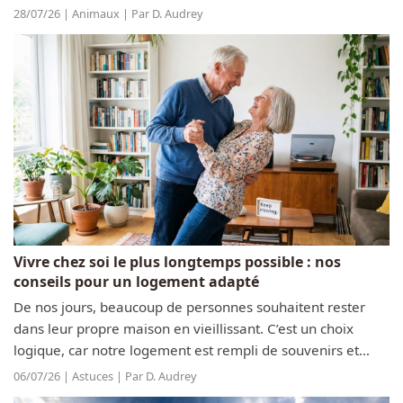
attachés à leurs habitudes. Pour veiller à leur bien-être
28/07/26 | Animaux | Par D. Audrey
Animaux
physique et mental, il ne...
Famille
Santé
Vivre chez soi le plus longtemps possible : nos
conseils pour un logement adapté
De nos jours, beaucoup de personnes souhaitent rester
dans leur propre maison en vieillissant. C’est un choix
logique, car notre logement est rempli de souvenirs et
représente notre liberté au quotidien. Pourtant, avec le
06/07/26 | Astuces | Par D. Audrey
temps, certains gestes...