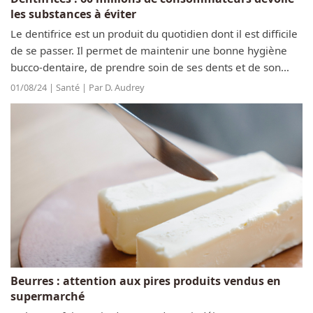
les substances à éviter
Le dentifrice est un produit du quotidien dont il est difficile
de se passer. Il permet de maintenir une bonne hygiène
bucco-dentaire, de prendre soin de ses dents et de son
haleine. On ne prête pas toujours attention à ce produit
01/08/24 | Santé | Par D. Audrey
que l’on peut...
Beurres : attention aux pires produits vendus en
supermarché