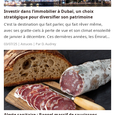
Investir dans l’immobilier à Dubaï, un choix
stratégique pour diversifier son patrimoine
C’est la destination qui fait parler, qui fait rêver même,
avec ses gratte-ciels à perte de vue et son climat ensoleillé
de janvier à décembre. Ces dernières années, les Émirats
arabes unis ont fait un boom du côté des investisseurs, qui
03/07/25 | Astuces | Par D. Audrey
ont...
Alerte sanitaire : Rappel massif de saucissons