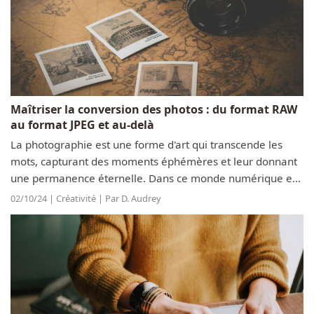
Maîtriser la conversion des photos : du format RAW
au format JPEG et au-delà
La photographie est une forme d'art qui transcende les
mots, capturant des moments éphémères et leur donnant
une permanence éternelle. Dans ce monde numérique en
évolution rapide, la manière dont nous gérons et
02/10/24 | Créativité | Par D. Audrey
transformons nos précieuses images...