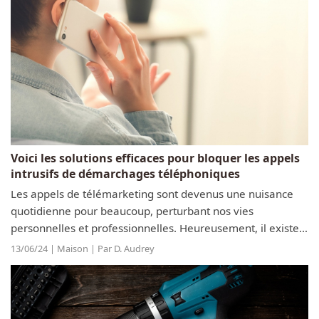
Voici les solutions efficaces pour bloquer les appels
intrusifs de démarchages téléphoniques
Les appels de télémarketing sont devenus une nuisance
quotidienne pour beaucoup, perturbant nos vies
personnelles et professionnelles. Heureusement, il existe
des solutions concrètes pour en finir avec ces intrusions
13/06/24 | Maison | Par D. Audrey
téléphoniques non désirées....