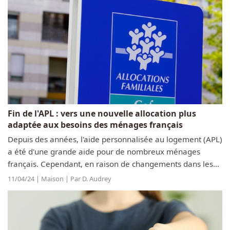
Fin de l'APL : vers une nouvelle allocation plus
adaptée aux besoins des ménages français
Depuis des années, l'aide personnalisée au logement (APL)
a été d'une grande aide pour de nombreux ménages
français. Cependant, en raison de changements dans les
politiques sociales et économiques, il est temps de dire au
11/04/24 | Maison | Par D. Audrey
revoir à l'APL et de...