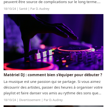
peuvent être source de complications sur le long terme.
Pour éviter cela, prendre soin de ses dents est essentiel.
18/10/24 | Santé | Par D. Audrey
Pour vous aider...
Matériel DJ : comment bien s’équiper pour débuter ?
La musique est une passion qui se partage. Si vous aimez
découvrir des artistes, passer des heures à organiser votre
playlist et faire danser vos amis au rythme des sons que
vous adorez, alors la place de DJ vous ira certainement à
18/10/24 | Divertissement | Par D. Audrey
merveille....