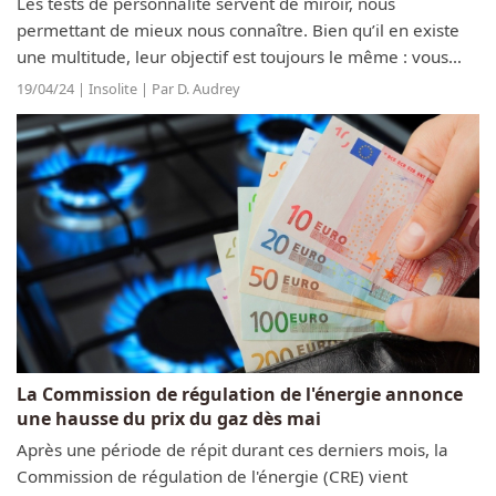
Les tests de personnalité servent de miroir, nous
permettant de mieux nous connaître. Bien qu’il en existe
une multitude, leur objectif est toujours le même : vous
aider à vous comprendre davantage. Grâce à celui du jour,
19/04/24 | Insolite | Par D. Audrey
vous saurez si vous...
La Commission de régulation de l'énergie annonce
une hausse du prix du gaz dès mai
Après une période de répit durant ces derniers mois, la
Commission de régulation de l'énergie (CRE) vient