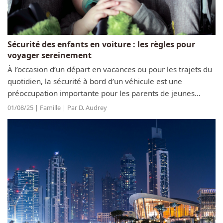
Sécurité des enfants en voiture : les règles pour
voyager sereinement
À l’occasion d’un départ en vacances ou pour les trajets du
quotidien, la sécurité à bord d’un véhicule est une
préoccupation importante pour les parents de jeunes
enfants. La règlementation en matière d’installation à bord
01/08/25 | Famille | Par D. Audrey
varie d’une classe...