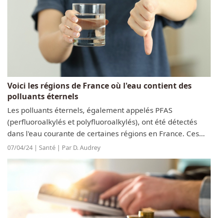
Voici les régions de France où l'eau contient des
polluants éternels
Les polluants éternels, également appelés PFAS
(perfluoroalkylés et polyfluoroalkylés), ont été détectés
dans l'eau courante de certaines régions en France. Ces
substances chimiques toxiques sont dangereuses pour la
07/04/24 | Santé | Par D. Audrey
santé humaine. Récemment, une...