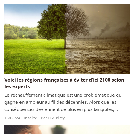
femmes. Ces accidents...
Voici les régions françaises à éviter d'ici 2100 selon
les experts
Le réchauffement climatique est une problématique qui
gagne en ampleur au fil des décennies. Alors que les
conséquences deviennent de plus en plus tangibles,
certaines régions de France risquent de devenir
15/06/24 | Insolite | Par D. Audrey
particulièrement inhospitalières d'ici...