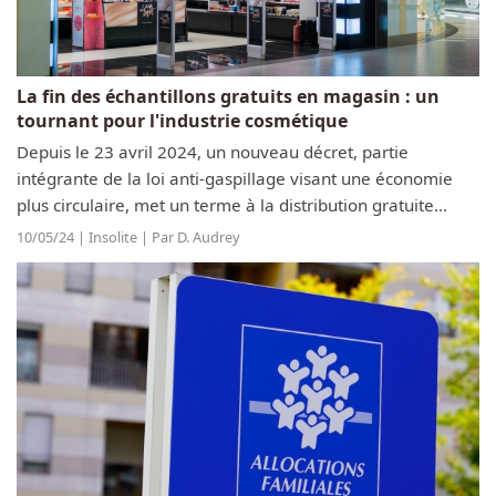
La fin des échantillons gratuits en magasin : un
tournant pour l'industrie cosmétique
Depuis le 23 avril 2024, un nouveau décret, partie
intégrante de la loi anti-gaspillage visant une économie
plus circulaire, met un terme à la distribution gratuite
d'échantillons de parfum et de crème en magasin en
10/05/24 | Insolite | Par D. Audrey
France. Cette réglementation...