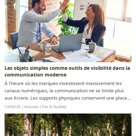
Les objets simples comme outils de visibilité dans la
communication moderne
À l’heure où les marques investissent massivement les
canaux numériques, la communication ne se limite plus
aux écrans. Les supports physiques conservent une place
particulière dans les stratégies de visibilité, précisément
13/02/26 | Astuces | Par D. Audrey
parce qu’ils...