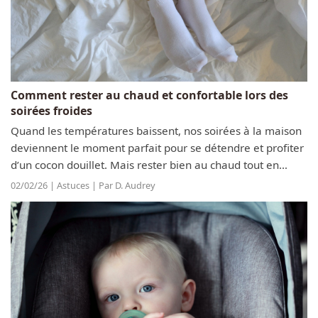
Comment rester au chaud et confortable lors des
soirées froides
Quand les températures baissent, nos soirées à la maison
deviennent le moment parfait pour se détendre et profiter
d’un cocon douillet. Mais rester bien au chaud tout en
étant confortable demande un petit peu d’organisation et
02/02/26 | Astuces | Par D. Audrey
quelques astuces...