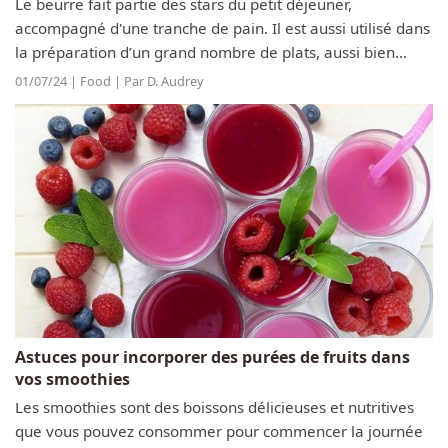
Le beurre fait partie des stars du petit déjeuner,
accompagné d'une tranche de pain. Il est aussi utilisé dans
la préparation d’un grand nombre de plats, aussi bien
salés que sucrés. Il en existe de toutes sortes, de multiples
01/07/24 | Food | Par D. Audrey
marques et...
Astuces pour incorporer des purées de fruits dans
vos smoothies
Les smoothies sont des boissons délicieuses et nutritives
que vous pouvez consommer pour commencer la journée