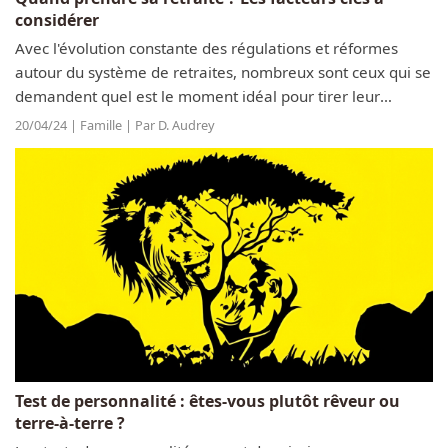
considérer
Avec l'évolution constante des régulations et réformes
autour du système de retraites, nombreux sont ceux qui se
demandent quel est le moment idéal pour tirer leur
révérence. Au-delà de l'âge légal, plusieurs facteurs
20/04/24 | Famille | Par D. Audrey
entrent en jeu tels que la...
Test de personnalité : êtes-vous plutôt rêveur ou
terre-à-terre ?