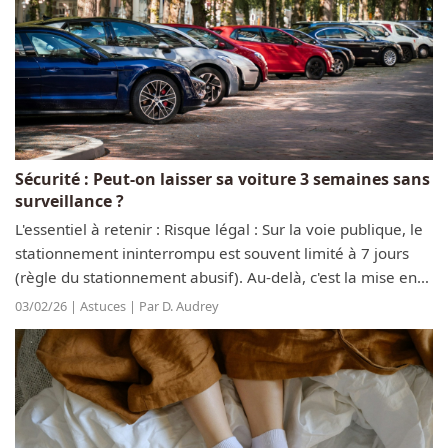
Sécurité : Peut-on laisser sa voiture 3 semaines sans
surveillance ?
L'essentiel à retenir : Risque légal : Sur la voie publique, le
stationnement ininterrompu est souvent limité à 7 jours
(règle du stationnement abusif). Au-delà, c'est la mise en
fourrière immédiate. Risque matériel : Une voiture
03/02/26 | Astuces | Par D. Audrey
immobile pendant...