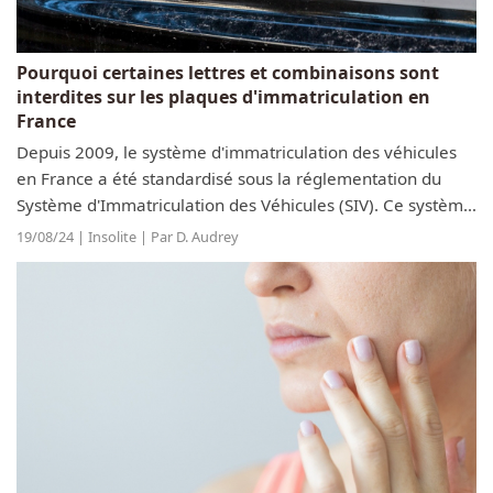
Pourquoi certaines lettres et combinaisons sont
interdites sur les plaques d'immatriculation en
France
Depuis 2009, le système d'immatriculation des véhicules
en France a été standardisé sous la réglementation du
Système d'Immatriculation des Véhicules (SIV). Ce système
impose que chaque plaque d'immatriculation soit
19/08/24 | Insolite | Par D. Audrey
composée de sept caractères...