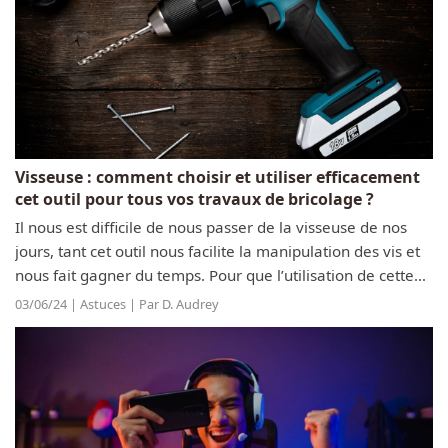
Visseuse : comment choisir et utiliser efficacement
cet outil pour tous vos travaux de bricolage ?
Il nous est difficile de nous passer de la visseuse de nos
jours, tant cet outil nous facilite la manipulation des vis et
nous fait gagner du temps. Pour que l’utilisation de cette
machine soit véritablement efficace, il est important de
03/06/24 | Astuces | Par D. Audrey
bien la...