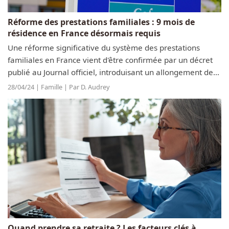
Réforme des prestations familiales : 9 mois de
résidence en France désormais requis
Une réforme significative du système des prestations
familiales en France vient d'être confirmée par un décret
publié au Journal officiel, introduisant un allongement de
la période minimum de résidence nécessaire pour
28/04/24 | Famille | Par D. Audrey
bénéficier de ces aides. À...
Quand prendre sa retraite ? Les facteurs clés à