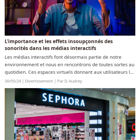
L’importance et les effets insoupçonnés des
sonorités dans les médias interactifs
Les médias interactifs font désormais partie de notre
environnement et nous en rencontrons de toutes sortes au
quotidien. Ces espaces virtuels donnant aux utilisateurs la
possibilité d’en être les acteurs, et pas simplement les
30/05/24 | Divertissement | Par D. Audrey
spectateurs,...