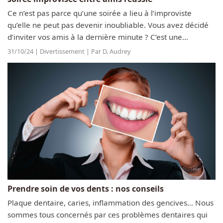
Ce n’est pas parce qu’une soirée a lieu à l’improviste
qu’elle ne peut pas devenir inoubliable. Vous avez décidé
d’inviter vos amis à la dernière minute ? C’est une
excellente idée, à condition que tout soit mis en œuvre
31/10/24 | Divertissement | Par D. Audrey
pour que vous et vos...
Prendre soin de vos dents : nos conseils
Plaque dentaire, caries, inflammation des gencives… Nous
sommes tous concernés par ces problèmes dentaires qui