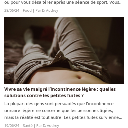
ou pour vous désaltérer après une séance de sport. Vous
pouvez ajouter des purées de fruits pour enrichir leur
28/06/24 | Food | Par D. Audrey
saveur et leurs bienfaits...
Vivre sa vie malgré l’incontinence légère : quelles
solutions contre les petites fuites ?
La plupart des gens sont persuadés que l’incontinence
urinaire légère ne concerne que les personnes âgées,
mais la réalité est tout autre. Les petites fuites surviennent
aussi chez les gens plus jeunes, les hommes comme les
19/06/24 | Santé | Par D. Audrey