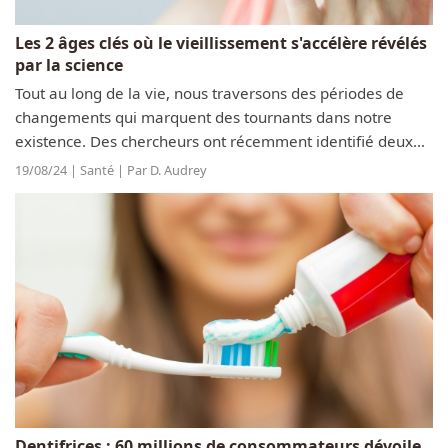
Les 2 âges clés où le vieillissement s'accélère révélés
par la science
Tout au long de la vie, nous traversons des périodes de
changements qui marquent des tournants dans notre
existence. Des chercheurs ont récemment identifié deux
âges spécifiques où ces transformations sont
19/08/24 | Santé | Par D. Audrey
particulièrement marquantes, provoquant...
Dentifrices : 60 millions de consommateurs dévoile