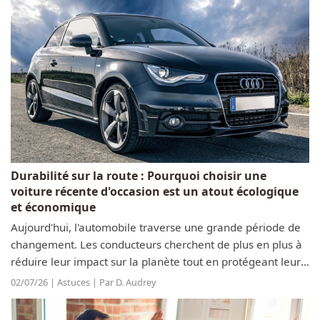
Durabilité sur la route : Pourquoi choisir une
voiture récente d'occasion est un atout écologique
et économique
Aujourd'hui, l'automobile traverse une grande période de
changement. Les conducteurs cherchent de plus en plus à
réduire leur impact sur la planète tout en protégeant leur
portefeuille. Face aux prix élevés des modèles neufs, une
02/07/26 | Astuces | Par D. Audrey
autre solution...