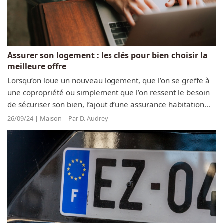
Assurer son logement : les clés pour bien choisir la
meilleure offre
Lorsqu’on loue un nouveau logement, que l’on se greffe à
une copropriété ou simplement que l’on ressent le besoin
de sécuriser son bien, l’ajout d’une assurance habitation
est pertinent, voire obligatoire. Toutefois, il est difficile de
26/09/24 | Maison | Par D. Audrey
faire un...