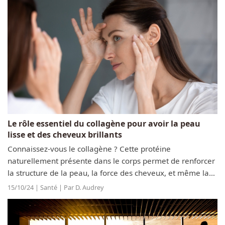
Le rôle essentiel du collagène pour avoir la peau
lisse et des cheveux brillants
Connaissez-vous le collagène ? Cette protéine
naturellement présente dans le corps permet de renforcer
la structure de la peau, la force des cheveux, et même la
souplesse des articulations. Si la production de collagène
15/10/24 | Santé | Par D. Audrey
diminue avec l’âge, il est...