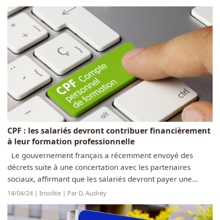
de...
CPF : les salariés devront contribuer financièrement
à leur formation professionnelle
Le gouvernement français a récemment envoyé des
décrets suite à une concertation avec les partenaires
sociaux, affirmant que les salariés devront payer une
partie des frais pour certaines formations professionnelles
14/04/24 | Insolite | Par D. Audrey
à partir du premier...