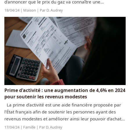
d'annoncer que le prix du gaz va connaître une
augmentation à partir du mois de mai. Cette hausse des
18/04/24 | Maison | Par D. Audrey
tarifs impactera les onze millions de...
Prime d'activité : une augmentation de 4,6% en 2024
pour soutenir les revenus modestes
La prime d’activité est une aide financière proposée par
l’État français afin de soutenir les personnes ayant des
revenus modestes et améliorer ainsi leur pouvoir d'achat.
Au troisième trimestre de 2023, elle a été distribuée à près
17/04/24 | Famille | Par D. Audrey