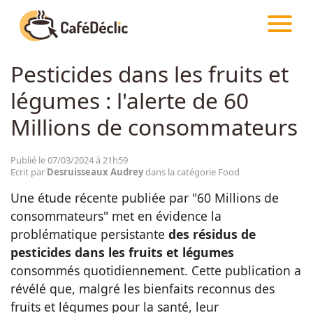
CAFÉDÉCLIC
ARTICLES
FOOD
Pesticides dans les fruits et
Créativité
légumes : l'alerte de 60
Astuces
Millions de consommateurs
Food
Publié le 07/03/2024 à 21h59
Ecrit par
Desruisseaux Audrey
dans la catégorie Food
Une étude récente publiée par "60 Millions de
Divertissement
consommateurs" met en évidence la
problématique persistante
des résidus de
Insolite
pesticides dans les fruits et légumes
consommés quotidiennement. Cette publication a
révélé que, malgré les bienfaits reconnus des
Emotion
fruits et légumes pour la santé, leur