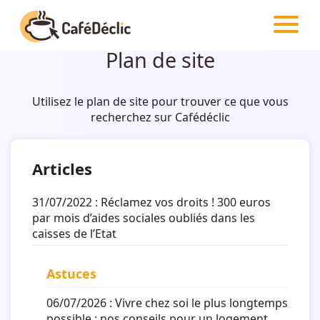
CAFÉDÉCLIC
Plan de site
Créativité
Utilisez le plan de site pour trouver ce que vous
recherchez sur Cafédéclic
Astuces
Food
Articles
31/07/2022 :
Réclamez vos droits ! 300 euros
Divertissement
par mois d’aides sociales oubliés dans les
caisses de l’Etat
Insolite
Astuces
Emotion
06/07/2026 :
Vivre chez soi le plus longtemps
possible : nos conseils pour un logement