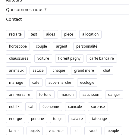
Qui sommes-nous ?
Contact
retraite
test
aides
pièce
allocation
horoscope
couple
argent
personnalité
chaussures
voiture
florent pagny
carte bancaire
animaux
astuce
chèque
grand mère
chat
mariage
café
supermarché
écologie
anniversaire
fortune
macron
saucisson
danger
netflix
caf
économie
canicule
surprise
énergie
pénurie
tongs
salaire
tatouage
famille
objets
vacances
lidl
fraude
people