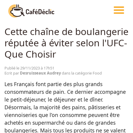
CAFÉDÉCLIC
ARTICLES
FOOD
Cette chaîne de boulangerie
Créativité
réputée à éviter selon l'UFC-
Astuces
Que Choisir
Food
Publié le 29/11/2023 à 17h51
Ecrit par
Desruisseaux Audrey
dans la catégorie Food
Les Français font partie des plus grands
Divertissement
consommateurs de pain. Ce dernier accompagne
le petit-déjeuner, le déjeuner et le dîner.
Insolite
Désormais, la majorité des pains, pâtisseries et
viennoiseries que l’on consomme peuvent être
achetés en supermarché ou dans de grandes
Emotion
boulangeries. Mais tous les produits ne se valent