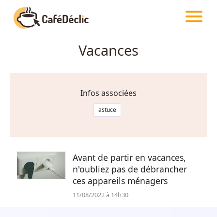
CAFÉDÉCLIC
INFOS
Vacances
Créativité
Astuces
Infos associées
Food
astuce
Divertissement
Avant de partir en vacances,
n'oubliez pas de débrancher
Insolite
ces appareils ménagers
11/08/2022 à 14h30
Emotion