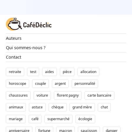
Animaux
Famille
Auteurs
Santé
Qui sommes-nous ?
Contact
retraite
test
aides
pièce
allocation
horoscope
couple
argent
personnalité
chaussures
voiture
florent pagny
carte bancaire
animaux
astuce
chèque
grand mère
chat
mariage
café
supermarché
écologie
anniversaire
fortune
macron
saucisson
danger