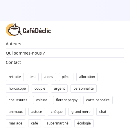
Animaux
Famille
Auteurs
Santé
Qui sommes-nous ?
Contact
retraite
test
aides
pièce
allocation
horoscope
couple
argent
personnalité
chaussures
voiture
florent pagny
carte bancaire
animaux
astuce
chèque
grand mère
chat
mariage
café
supermarché
écologie