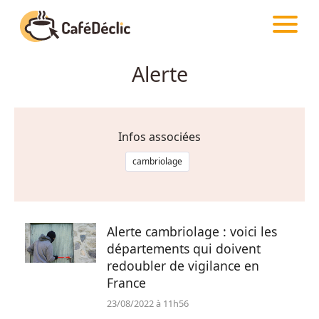
CAFÉDÉCLIC
INFOS
Alerte
Créativité
Astuces
Infos associées
Food
cambriolage
Divertissement
Alerte cambriolage : voici les
départements qui doivent
Insolite
redoubler de vigilance en
France
Emotion
23/08/2022 à 11h56