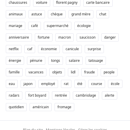
chaussures
voiture
florent pagny
carte bancaire
animaux
astuce
chèque
grand mère
chat
mariage
café
supermarché
écologie
anniversaire
fortune
macron
saucisson
danger
netflix
caf
économie
canicule
surprise
énergie
pénurie
tongs
salaire
tatouage
famille
vacances
objets
lidl
fraude
people
eau
japon
employé
rat
été
course
école
radars
fort boyard
rentrée
cambriolage
alerte
quotidien
américain
fromage
Plan du site
-
Mentions légales
-
Gérer les cookies