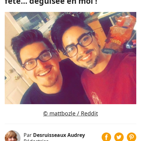
fête... déguisée en moi !"
© mattbozle / Reddit
Par
Desruisseaux Audrey