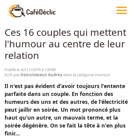
CAFÉDÉCLIC
ARTICLES
HUMOUR
Ces 16 couples qui mettent
Créativité
l'humour au centre de leur
Astuces
relation
Food
Publié le 02/11/2019 à 13h08
Ecrit par
Desruisseaux Audrey
dans la catégorie Humour
Il n'est pas évident d'avoir toujours l'entente
Divertissement
parfaite dans un couple. En fonction des
humeurs des uns et des autres, de l'électricité
Insolite
peut jaillir en soirée. Un mot prononcé plus
haut qu'un autre, un mauvais terme, et la
soirée dégénère. On se fait la tête à n'en plus
Emotion
finir...