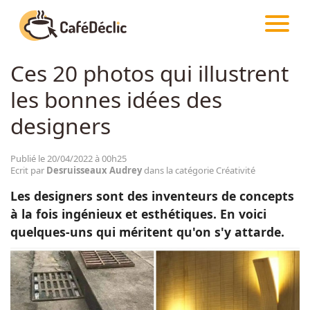
CAFÉDÉCLIC
ARTICLES
CRÉATIVITÉ
Ces 20 photos qui illustrent
Créativité
les bonnes idées des
Astuces
designers
Food
Publié le 20/04/2022 à 00h25
Ecrit par
Desruisseaux Audrey
dans la catégorie Créativité
Les designers sont des inventeurs de concepts
Divertissement
à la fois ingénieux et esthétiques. En voici
quelques-uns qui méritent qu'on s'y attarde.
Insolite
Emotion