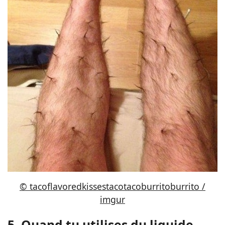
© tacoflavoredkissestacotacoburritoburrito /
imgur
5. Quand tu utilises du liquide