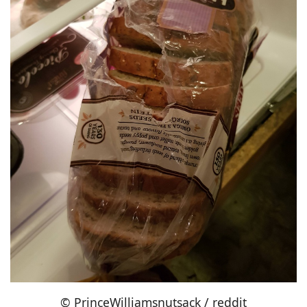
© PrinceWilliamsnutsack / reddit