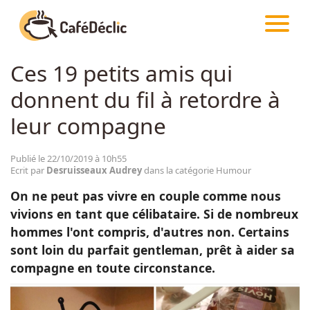
CAFÉDÉCLIC
ARTICLES
HUMOUR
Ces 19 petits amis qui
Créativité
donnent du fil à retordre à
Astuces
leur compagne
Food
Publié le 22/10/2019 à 10h55
Ecrit par
Desruisseaux Audrey
dans la catégorie Humour
On ne peut pas vivre en couple comme nous
Divertissement
vivions en tant que célibataire. Si de nombreux
hommes l'ont compris, d'autres non. Certains
Insolite
sont loin du parfait gentleman, prêt à aider sa
compagne en toute circonstance.
Emotion