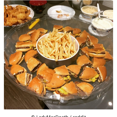
© LadyMacDeath / reddit