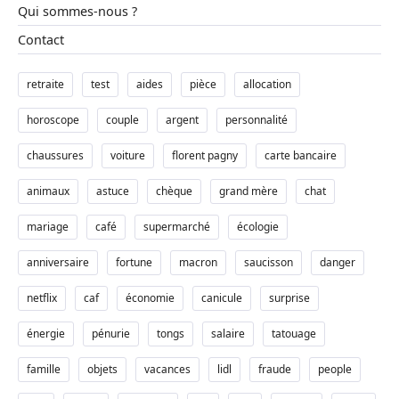
Qui sommes-nous ?
Contact
retraite
test
aides
pièce
allocation
horoscope
couple
argent
personnalité
chaussures
voiture
florent pagny
carte bancaire
animaux
astuce
chèque
grand mère
chat
mariage
café
supermarché
écologie
anniversaire
fortune
macron
saucisson
danger
netflix
caf
économie
canicule
surprise
énergie
pénurie
tongs
salaire
tatouage
famille
objets
vacances
lidl
fraude
people