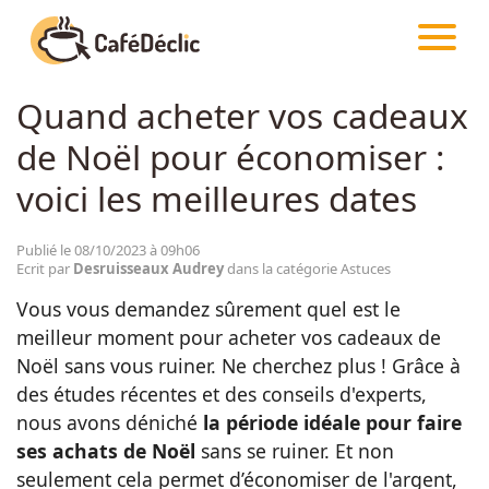
CAFÉDÉCLIC
ARTICLES
ASTUCES
Quand acheter vos cadeaux
Créativité
de Noël pour économiser :
Astuces
voici les meilleures dates
Food
Publié le 08/10/2023 à 09h06
Ecrit par
Desruisseaux Audrey
dans la catégorie Astuces
Vous vous demandez sûrement quel est le
Divertissement
meilleur moment pour acheter vos cadeaux de
Noël sans vous ruiner. Ne cherchez plus ! Grâce à
Insolite
des études récentes et des conseils d'experts,
nous avons déniché
la période idéale pour faire
ses achats de Noël
sans se ruiner. Et non
Emotion
seulement cela permet d’économiser de l'argent,