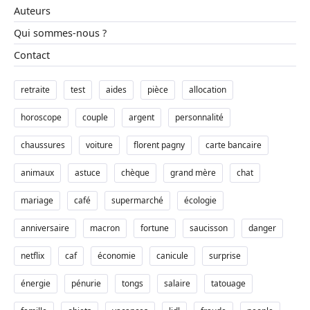
Auteurs
Qui sommes-nous ?
Contact
retraite
test
aides
pièce
allocation
horoscope
couple
argent
personnalité
chaussures
voiture
florent pagny
carte bancaire
animaux
astuce
chèque
grand mère
chat
mariage
café
supermarché
écologie
anniversaire
macron
fortune
saucisson
danger
netflix
caf
économie
canicule
surprise
énergie
pénurie
tongs
salaire
tatouage