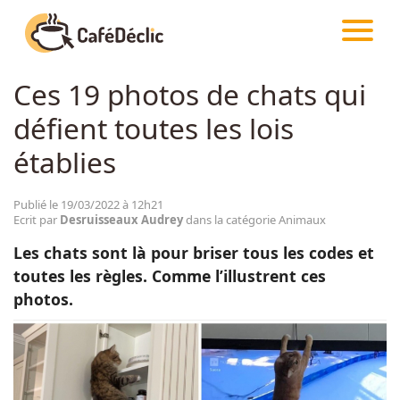
CAFÉDÉCLIC
ARTICLES
ANIMAUX
Ces 19 photos de chats qui
Créativité
défient toutes les lois
Astuces
établies
Food
Publié le 19/03/2022 à 12h21
Ecrit par
Desruisseaux Audrey
dans la catégorie Animaux
Les chats sont là pour briser tous les codes et
Divertissement
toutes les règles. Comme l’illustrent ces
photos.
Insolite
Emotion