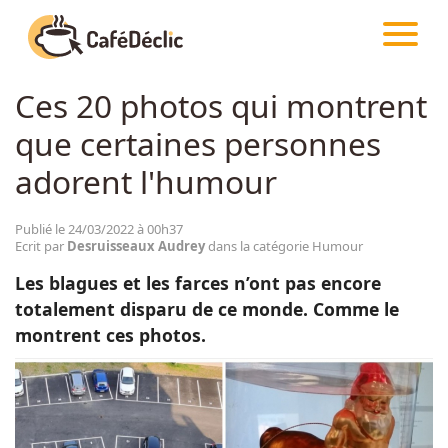
CAFÉDÉCLIC
ARTICLES
HUMOUR
Ces 20 photos qui montrent
Créativité
que certaines personnes
Astuces
adorent l'humour
Food
Publié le 24/03/2022 à 00h37
Ecrit par
Desruisseaux Audrey
dans la catégorie Humour
Les blagues et les farces n’ont pas encore
Divertissement
totalement disparu de ce monde. Comme le
montrent ces photos.
Insolite
Emotion