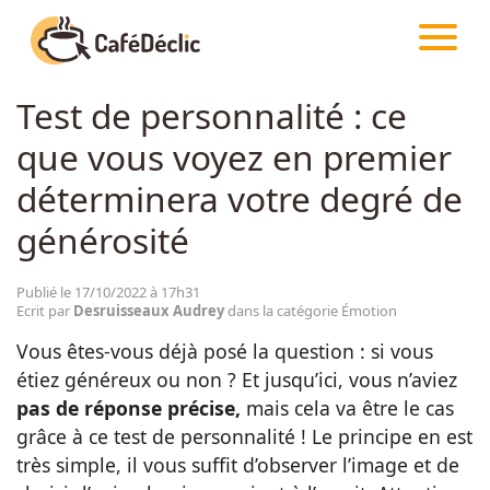
CAFÉDÉCLIC
ARTICLES
ÉMOTION
Test de personnalité : ce
Créativité
que vous voyez en premier
Astuces
déterminera votre degré de
générosité
Food
Publié le 17/10/2022 à 17h31
Ecrit par
Desruisseaux Audrey
dans la catégorie Émotion
Divertissement
Vous êtes-vous déjà posé la question : si vous
étiez généreux ou non ? Et jusqu’ici, vous n’aviez
Insolite
pas de réponse précise,
mais cela va être le cas
grâce à ce test de personnalité ! Le principe en est
Emotion
très simple, il vous suffit d’observer l’image et de