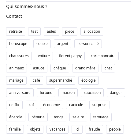
Qui sommes-nous ?
Contact
retraite
test
aides
pièce
allocation
horoscope
couple
argent
personnalité
chaussures
voiture
florent pagny
carte bancaire
animaux
astuce
chèque
grand mère
chat
mariage
café
supermarché
écologie
anniversaire
fortune
macron
saucisson
danger
netflix
caf
économie
canicule
surprise
énergie
pénurie
tongs
salaire
tatouage
famille
objets
vacances
lidl
fraude
people