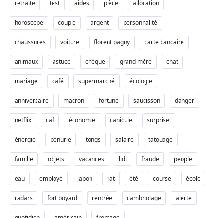
retraite
test
aides
pièce
allocation
horoscope
couple
argent
personnalité
chaussures
voiture
florent pagny
carte bancaire
animaux
astuce
chèque
grand mère
chat
mariage
café
supermarché
écologie
anniversaire
macron
fortune
saucisson
danger
netflix
caf
économie
canicule
surprise
énergie
pénurie
tongs
salaire
tatouage
famille
objets
vacances
lidl
fraude
people
eau
employé
japon
rat
été
course
école
radars
fort boyard
rentrée
cambriolage
alerte
quotidien
américain
fromage