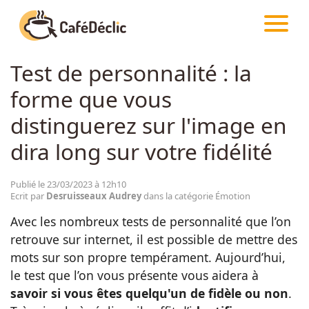
CAFÉDÉCLIC
ARTICLES
ÉMOTION
Test de personnalité : la
Créativité
forme que vous
Astuces
distinguerez sur l'image en
dira long sur votre fidélité
Food
Publié le 23/03/2023 à 12h10
Ecrit par
Desruisseaux Audrey
dans la catégorie Émotion
Divertissement
Avec les nombreux tests de personnalité que l’on
retrouve sur internet, il est possible de mettre des
Insolite
mots sur son propre tempérament. Aujourd’hui,
le test que l’on vous présente vous aidera à
Emotion
savoir si vous êtes quelqu'un de fidèle ou non
.