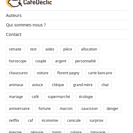
Auteurs
Qui sommes-nous ?
Contact
retraite
test
aides
pièce
allocation
horoscope
couple
argent
personnalité
chaussures
voiture
florent pagny
carte bancaire
animaux
astuce
chèque
grand mère
chat
mariage
café
supermarché
écologie
anniversaire
fortune
macron
saucisson
danger
netflix
caf
économie
canicule
surprise
énergie
pénurie
tongs
salaire
tatouage