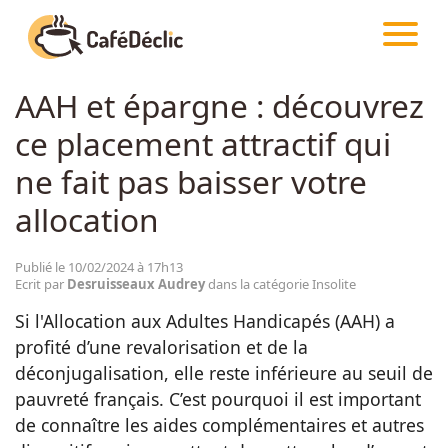
CAFÉDÉCLIC
ARTICLES
INSOLITE
AAH et épargne : découvrez
Créativité
ce placement attractif qui
Astuces
ne fait pas baisser votre
allocation
Food
Publié le 10/02/2024 à 17h13
Ecrit par
Desruisseaux Audrey
dans la catégorie Insolite
Divertissement
Si l'Allocation aux Adultes Handicapés (AAH) a
profité d’une revalorisation et de la
Insolite
déconjugalisation, elle reste inférieure au seuil de
pauvreté français. C’est pourquoi il est important
Emotion
de connaître les aides complémentaires et autres