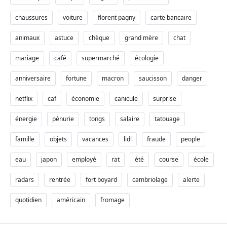
chaussures
voiture
florent pagny
carte bancaire
animaux
astuce
chèque
grand mère
chat
mariage
café
supermarché
écologie
anniversaire
fortune
macron
saucisson
danger
netflix
caf
économie
canicule
surprise
énergie
pénurie
tongs
salaire
tatouage
famille
objets
vacances
lidl
fraude
people
eau
japon
employé
rat
été
course
école
radars
rentrée
fort boyard
cambriolage
alerte
quotidien
américain
fromage