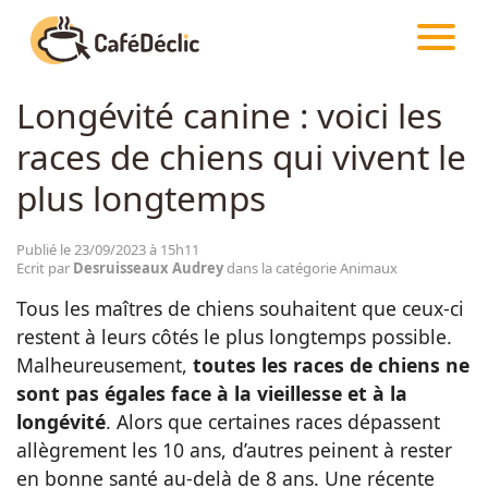
CAFÉDÉCLIC
ARTICLES
ANIMAUX
Longévité canine : voici les
Créativité
races de chiens qui vivent le
Astuces
plus longtemps
Food
Publié le 23/09/2023 à 15h11
Ecrit par
Desruisseaux Audrey
dans la catégorie Animaux
Tous les maîtres de chiens souhaitent que ceux-ci
Divertissement
restent à leurs côtés le plus longtemps possible.
Malheureusement,
toutes les races de chiens ne
Insolite
sont pas égales face à la vieillesse et à la
longévité
. Alors que certaines races dépassent
allègrement les 10 ans, d’autres peinent à rester
Emotion
en bonne santé au-delà de 8 ans. Une récente