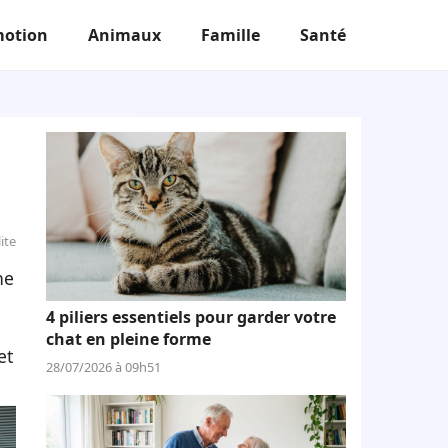
otion
Animaux
Famille
Santé
ite
ne
4 piliers essentiels pour garder votre
chat en pleine forme
et
28/07/2026 à 09h51