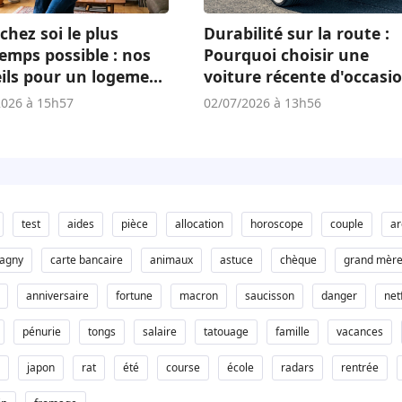
chez soi le plus
Durabilité sur la route :
emps possible : nos
Pourquoi choisir une
ils pour un logement
voiture récente d'occasi
té
est un atout écologique 
2026 à 15h57
02/07/2026 à 13h56
économique
test
aides
pièce
allocation
horoscope
couple
ar
pagny
carte bancaire
animaux
astuce
chèque
grand mèr
anniversaire
fortune
macron
saucisson
danger
netf
pénurie
tongs
salaire
tatouage
famille
vacances
japon
rat
été
course
école
radars
rentrée