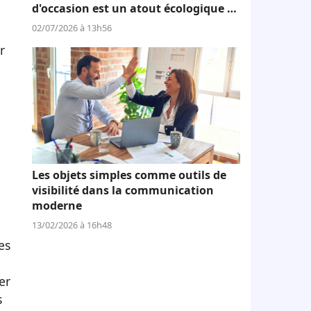
d'occasion est un atout écologique et
économique
02/07/2026 à 13h56
r
Les objets simples comme outils de
visibilité dans la communication
moderne
13/02/2026 à 16h48
es
er
s