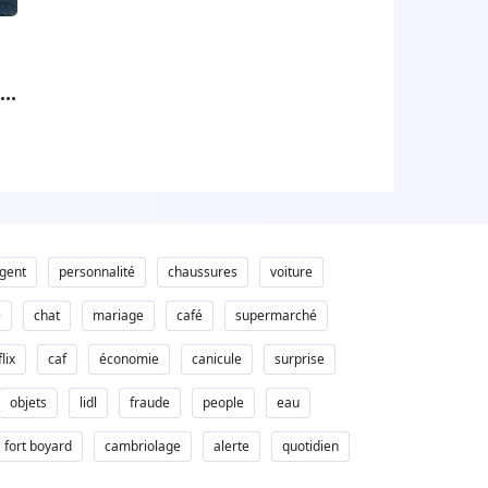
on
et
gent
personnalité
chaussures
voiture
e
chat
mariage
café
supermarché
lix
caf
économie
canicule
surprise
objets
lidl
fraude
people
eau
fort boyard
cambriolage
alerte
quotidien