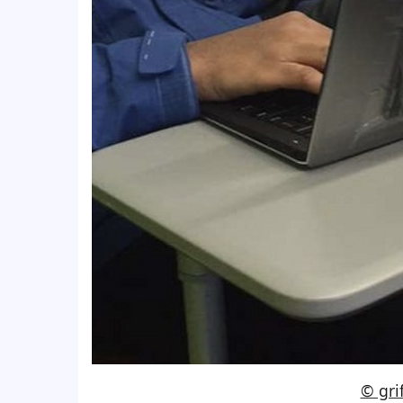
© gri