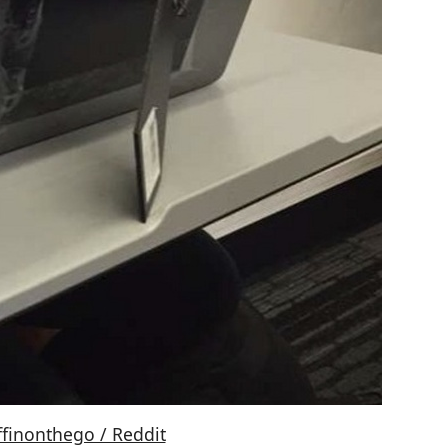
ffinonthego / Reddit