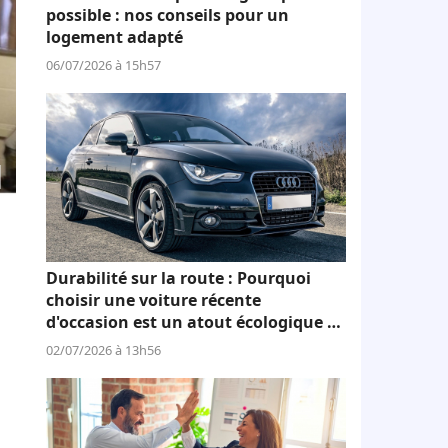
possible : nos conseils pour un
logement adapté
06/07/2026 à 15h57
Durabilité sur la route : Pourquoi
choisir une voiture récente
d'occasion est un atout écologique et
économique
02/07/2026 à 13h56