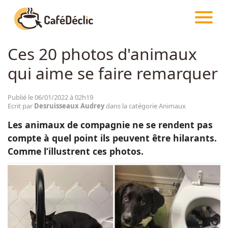
CAFÉDÉCLIC
ARTICLES
ANIMAUX
Ces 20 photos d'animaux
Créativité
qui aime se faire remarquer
Astuces
Publié le 06/01/2022 à 02h19
Ecrit par
Desruisseaux Audrey
dans la catégorie Animaux
Food
Les animaux de compagnie ne se rendent pas
compte à quel point ils peuvent être hilarants.
Divertissement
Comme l’illustrent ces photos.
Insolite
Emotion