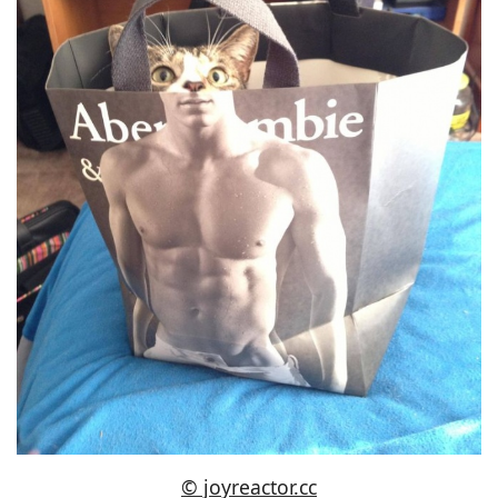
© joyreactor.cc