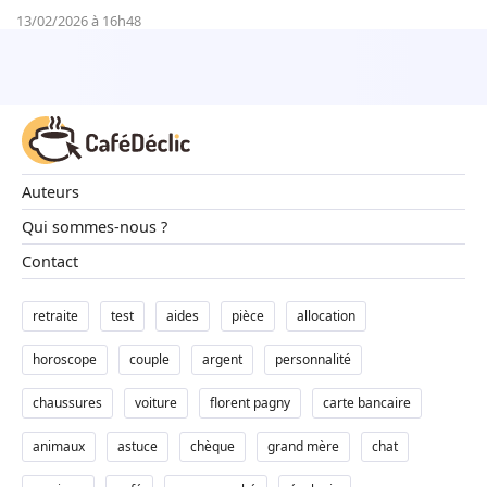
13/02/2026 à 16h48
Auteurs
Qui sommes-nous ?
Contact
retraite
test
aides
pièce
allocation
horoscope
couple
argent
personnalité
chaussures
voiture
florent pagny
carte bancaire
animaux
astuce
chèque
grand mère
chat