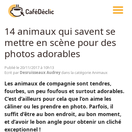
CAFÉDÉCLIC
ARTICLES
ANIMAUX
14 animaux qui savent se
Créativité
mettre en scène pour des
Astuces
photos adorables
Food
Publié le 20/11/2017 à 10h13
Ecrit par
Desruisseaux Audrey
dans la catégorie Animaux
Les animaux de compagnie sont tendres,
Divertissement
fourbes, un peu foufous et surtout adorables.
C’est d’ailleurs pour cela que l’on aime les
Insolite
câliner ou les prendre en photo. Parfois, il
suffit d’être au bon endroit, au bon moment,
et d’avoir le bon angle pour obtenir un cliché
Emotion
exceptionnel !