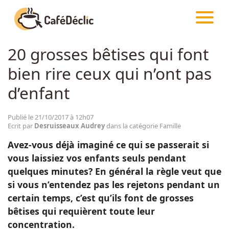
CAFÉDÉCLIC
ARTICLES
FAMILLE
20 grosses bêtises qui font
Créativité
bien rire ceux qui n’ont pas
Astuces
d’enfant
Food
Publié le 21/10/2017 à 12h07
Ecrit par
Desruisseaux Audrey
dans la catégorie Famille
Avez-vous déjà imaginé ce qui se passerait si
Divertissement
vous laissiez vos enfants seuls pendant
quelques minutes? En général la règle veut que
Insolite
si vous n’entendez pas les rejetons pendant un
certain temps, c’est qu’ils font de grosses
bêtises qui requièrent toute leur
Emotion
concentration.