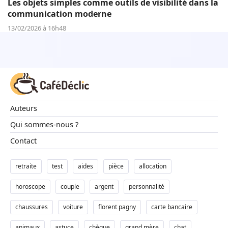
Les objets simples comme outils de visibilité dans la
communication moderne
13/02/2026 à 16h48
Auteurs
Qui sommes-nous ?
Contact
retraite
test
aides
pièce
allocation
horoscope
couple
argent
personnalité
chaussures
voiture
florent pagny
carte bancaire
animaux
astuce
chèque
grand mère
chat