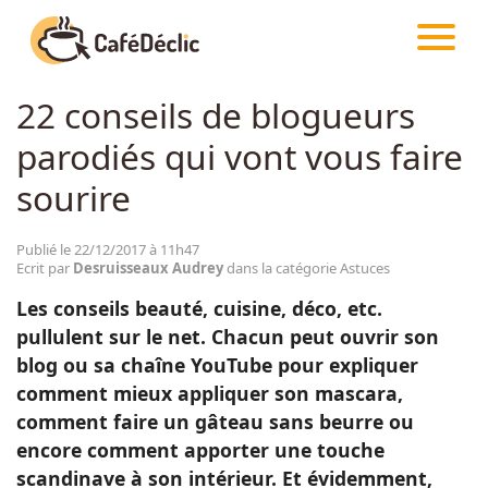
CAFÉDÉCLIC
ARTICLES
ASTUCES
22 conseils de blogueurs
Créativité
parodiés qui vont vous faire
Astuces
sourire
Food
Publié le 22/12/2017 à 11h47
Ecrit par
Desruisseaux Audrey
dans la catégorie Astuces
Les conseils beauté, cuisine, déco, etc.
Divertissement
pullulent sur le net. Chacun peut ouvrir son
blog ou sa chaîne YouTube pour expliquer
Insolite
comment mieux appliquer son mascara,
comment faire un gâteau sans beurre ou
encore comment apporter une touche
Emotion
scandinave à son intérieur. Et évidemment,