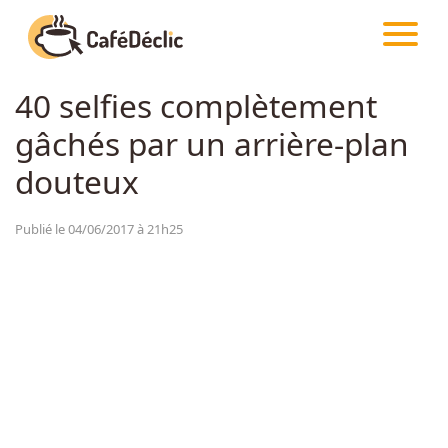
CAFÉDÉCLIC
ARTICLES
HUMOUR
40 selfies complètement
Créativité
gâchés par un arrière-plan
Astuces
douteux
Food
Publié le 04/06/2017 à 21h25
Divertissement
Insolite
Emotion