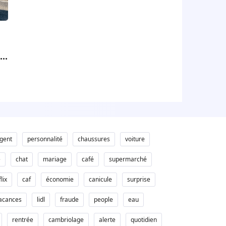
on
et
gent
personnalité
chaussures
voiture
e
chat
mariage
café
supermarché
lix
caf
économie
canicule
surprise
acances
lidl
fraude
people
eau
rentrée
cambriolage
alerte
quotidien