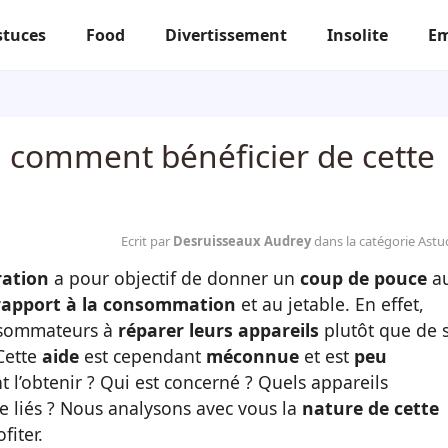
stuces
Food
Divertissement
Insolite
Em
i comment bénéficier de cette
Ecrit par
Desruisseaux Audrey
dans la catégorie Astu
ration
a pour objectif de donner un
coup de pouce
a
rapport à la consommation
et au jetable. En effet,
onsommateurs à
réparer leurs appareils
plutôt que de 
Cette
aide
est cependant
méconnue
et est
peu
 l’obtenir ? Qui est concerné ? Quels appareils
re liés ? Nous analysons avec vous la
nature de cette
fiter.