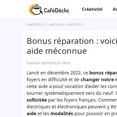
Créativité
A
CAFÉDÉCLIC
ARTICLES
ASTUCES
Bonus réparation : voic
aide méconnue
Publié le 18/07/2023 à 10h55
Lancé en décembre 2022, ce
bonus répa
foyers en difficulté et de
changer notre 
cette aide a pour vocation d’aider les c
tourner systématiquement vers du neuf. 
sollicitée
par les foyers français. Comment
électriques et électroniques peuvent y êt
aide
et les
modalités
pour pouvoir en pro