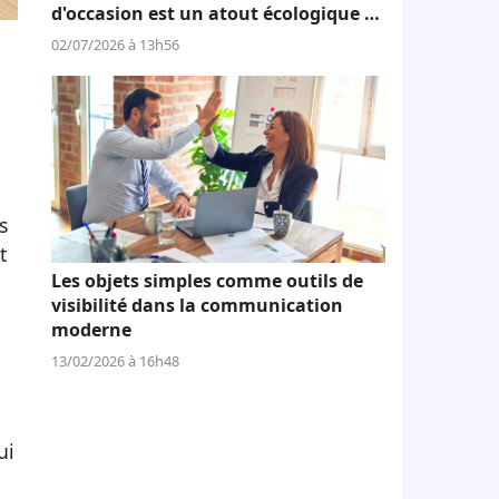
d'occasion est un atout écologique et
économique
02/07/2026 à 13h56
s
t
Les objets simples comme outils de
visibilité dans la communication
moderne
13/02/2026 à 16h48
ui