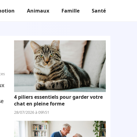
otion
Animaux
Famille
Santé
ces
ux
4 piliers essentiels pour garder votre
se
chat en pleine forme
28/07/2026 à 09h51