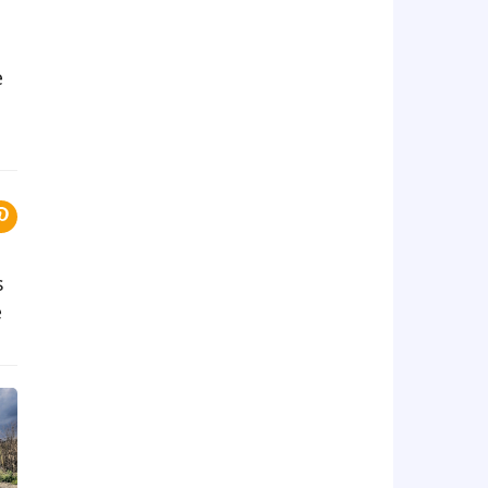
e
s
e