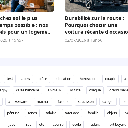
chez soi le plus
Durabilité sur la route :
emps possible : nos
Pourquoi choisir une
ils pour un logement
voiture récente d'occasi
té
est un atout écologique 
2026 à 15h57
02/07/2026 à 13h56
économique
test
aides
pièce
allocation
horoscope
couple
ar
pagny
carte bancaire
animaux
astuce
chèque
grand mèr
anniversaire
macron
fortune
saucisson
danger
netf
pénurie
tongs
salaire
tatouage
famille
objets
v
japon
rat
été
course
école
radars
fort boyard