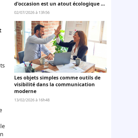
d'occasion est un atout écologique et
économique
02/07/2026 à 13h56
t
ts
Les objets simples comme outils de
visibilité dans la communication
moderne
13/02/2026 à 16h48
e
le
en