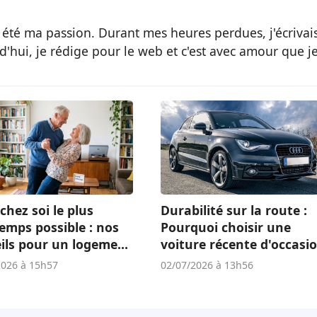
 été ma passion. Durant mes heures perdues, j'écrivai
d'hui, je rédige pour le web et c'est avec amour que j
chez soi le plus
Durabilité sur la route :
emps possible : nos
Pourquoi choisir une
ils pour un logement
voiture récente d'occasi
té
est un atout écologique 
2026 à 15h57
02/07/2026 à 13h56
économique