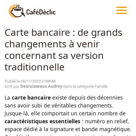
CAFÉDÉCLIC
ARTICLES
FAMILLE
Carte bancaire : de grands
Créativité
changements à venir
Astuces
concernant sa version
traditionnelle
Food
Publié le 06/11/2023 à 09h48
Ecrit par
Desruisseaux Audrey
dans la catégorie Famille
Divertissement
La
carte bancaire
existe depuis des décennies
sans avoir subi de véritables changements.
Insolite
Jusque-là, elle comportait un certain nombre de
caractéristiques essentielles
: numéro en relief,
Emotion
espace dédié à la signature et bande magnétique.