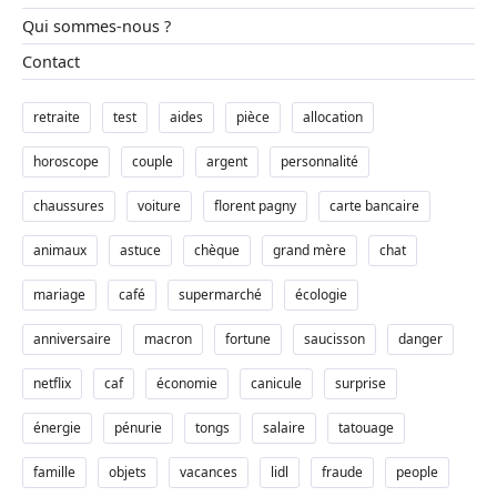
Qui sommes-nous ?
Contact
retraite
test
aides
pièce
allocation
horoscope
couple
argent
personnalité
chaussures
voiture
florent pagny
carte bancaire
animaux
astuce
chèque
grand mère
chat
mariage
café
supermarché
écologie
anniversaire
macron
fortune
saucisson
danger
netflix
caf
économie
canicule
surprise
énergie
pénurie
tongs
salaire
tatouage
famille
objets
vacances
lidl
fraude
people