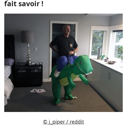
fait savoir !
© j_piper / reddit