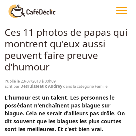
CAFÉDÉCLIC
ARTICLES
FAMILLE
Ces 11 photos de papas qui
Créativité
montrent qu'eux aussi
Astuces
peuvent faire preuve
d'humour
Food
Publié le 23/07/2018 à 00h09
Ecrit par
Desruisseaux Audrey
dans la catégorie Famille
Divertissement
L'humour est un talent. Les personnes le
possédant n'enchaînent pas blague sur
Insolite
blague. Cela ne serait d'ailleurs pas drôle. On
dit souvent que les blagues les plus courtes
Emotion
sont les meilleures. Et c'est bien vrai.