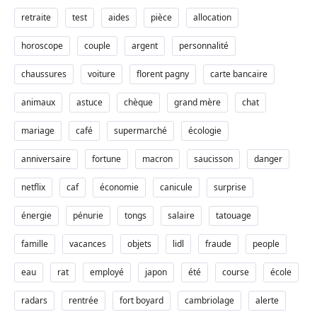
retraite
test
aides
pièce
allocation
horoscope
couple
argent
personnalité
chaussures
voiture
florent pagny
carte bancaire
animaux
astuce
chèque
grand mère
chat
mariage
café
supermarché
écologie
anniversaire
fortune
macron
saucisson
danger
netflix
caf
économie
canicule
surprise
énergie
pénurie
tongs
salaire
tatouage
famille
vacances
objets
lidl
fraude
people
eau
rat
employé
japon
été
course
école
radars
rentrée
fort boyard
cambriolage
alerte