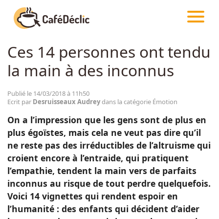
CAFÉDÉCLIC
ARTICLES
ÉMOTION
Ces 14 personnes ont tendu
Créativité
la main à des inconnus
Astuces
Publié le 14/03/2018 à 11h50
Ecrit par
Desruisseaux Audrey
dans la catégorie Émotion
Food
On a l’impression que les gens sont de plus en
plus égoïstes, mais cela ne veut pas dire qu’il
Divertissement
ne reste pas des irréductibles de l’altruisme qui
croient encore à l’entraide, qui pratiquent
l’empathie, tendent la main vers de parfaits
Insolite
inconnus au risque de tout perdre quelquefois.
Voici 14 vignettes qui rendent espoir en
Emotion
l’humanité : des enfants qui décident d’aider