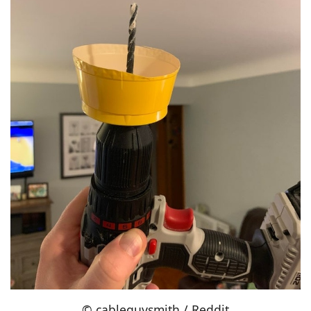
© cableguysmith / Reddit