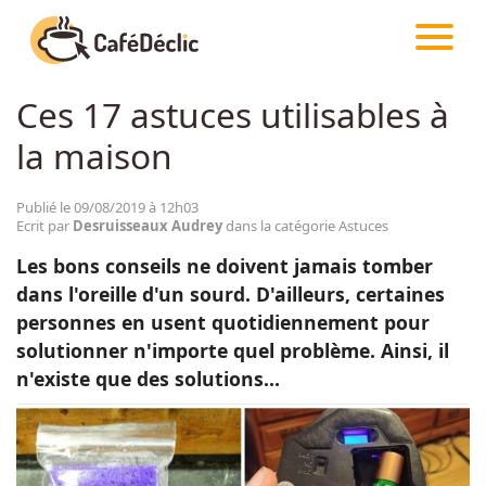
CAFÉDÉCLIC
ARTICLES
ASTUCES
Ces 17 astuces utilisables à
Créativité
la maison
Astuces
Publié le 09/08/2019 à 12h03
Ecrit par
Desruisseaux Audrey
dans la catégorie Astuces
Food
Les bons conseils ne doivent jamais tomber
dans l'oreille d'un sourd. D'ailleurs, certaines
Divertissement
personnes en usent quotidiennement pour
solutionner n'importe quel problème. Ainsi, il
n'existe que des solutions...
Insolite
Emotion