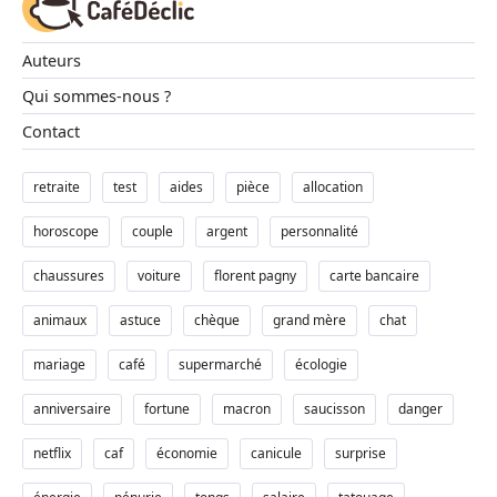
Auteurs
Qui sommes-nous ?
Contact
retraite
test
aides
pièce
allocation
horoscope
couple
argent
personnalité
chaussures
voiture
florent pagny
carte bancaire
animaux
astuce
chèque
grand mère
chat
mariage
café
supermarché
écologie
anniversaire
fortune
macron
saucisson
danger
netflix
caf
économie
canicule
surprise