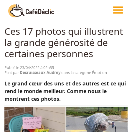
CAFÉDÉCLIC
ARTICLES
ÉMOTION
Ces 17 photos qui illustrent
Créativité
la grande générosité de
Astuces
certaines personnes
Food
Publié le 23/04/2022 à 02h35
Ecrit par
Desruisseaux Audrey
dans la catégorie Émotion
Le grand cœur des uns et des autres est ce qui
Divertissement
rend le monde meilleur. Comme nous le
montrent ces photos.
Insolite
Emotion