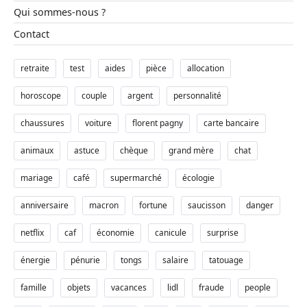
Qui sommes-nous ?
Contact
retraite
test
aides
pièce
allocation
horoscope
couple
argent
personnalité
chaussures
voiture
florent pagny
carte bancaire
animaux
astuce
chèque
grand mère
chat
mariage
café
supermarché
écologie
anniversaire
macron
fortune
saucisson
danger
netflix
caf
économie
canicule
surprise
énergie
pénurie
tongs
salaire
tatouage
famille
objets
vacances
lidl
fraude
people