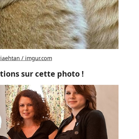
viaehtan / imgur.com
ions sur cette photo !