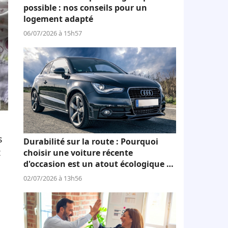
possible : nos conseils pour un
logement adapté
06/07/2026 à 15h57
s
Durabilité sur la route : Pourquoi
z
choisir une voiture récente
d'occasion est un atout écologique et
économique
02/07/2026 à 13h56