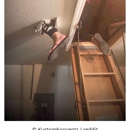
© KustomKonceptz / reddit