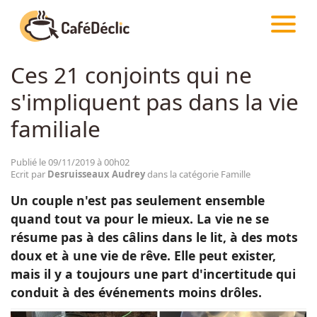
CAFÉDÉCLIC
ARTICLES
FAMILLE
Ces 21 conjoints qui ne
Créativité
s'impliquent pas dans la vie
Astuces
familiale
Food
Publié le 09/11/2019 à 00h02
Ecrit par
Desruisseaux Audrey
dans la catégorie Famille
Un couple n'est pas seulement ensemble
Divertissement
quand tout va pour le mieux. La vie ne se
résume pas à des câlins dans le lit, à des mots
Insolite
doux et à une vie de rêve. Elle peut exister,
mais il y a toujours une part d'incertitude qui
conduit à des événements moins drôles.
Emotion