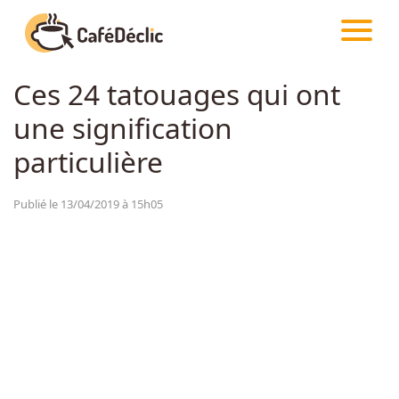
CAFÉDÉCLIC
ARTICLES
CRÉATIVITÉ
Ces 24 tatouages qui ont
Créativité
une signification
Astuces
particulière
Food
Publié le 13/04/2019 à 15h05
Divertissement
Insolite
Emotion