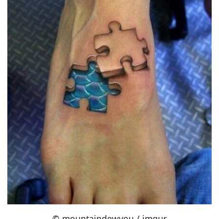
© mountaindewyou / imgur