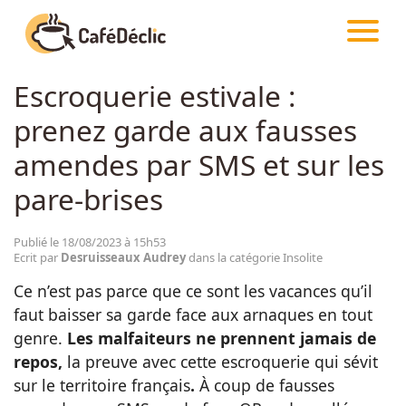
CAFÉDÉCLIC
ARTICLES
INSOLITE
Escroquerie estivale :
Créativité
prenez garde aux fausses
Astuces
amendes par SMS et sur les
pare-brises
Food
Publié le 18/08/2023 à 15h53
Ecrit par
Desruisseaux Audrey
dans la catégorie Insolite
Divertissement
Ce n’est pas parce que ce sont les vacances qu’il
faut baisser sa garde face aux arnaques en tout
Insolite
genre.
Les malfaiteurs ne prennent jamais de
repos,
la preuve avec cette escroquerie qui sévit
Emotion
sur le territoire français
.
À coup de fausses