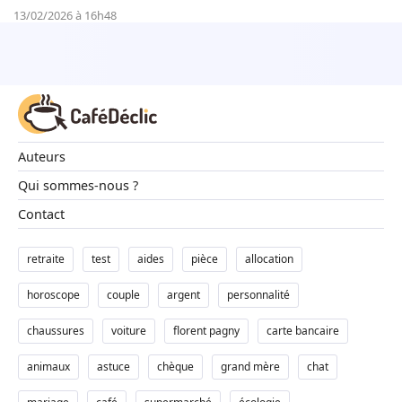
13/02/2026 à 16h48
Auteurs
Qui sommes-nous ?
Contact
retraite
test
aides
pièce
allocation
horoscope
couple
argent
personnalité
chaussures
voiture
florent pagny
carte bancaire
animaux
astuce
chèque
grand mère
chat