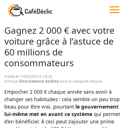
CAFÉDÉCLIC
ARTICLES
ASTUCES
Gagnez 2 000 € avec votre
Créativité
voiture grâce à l’astuce de
Astuces
60 millions de
consommateurs
Food
Publié le 17/03/2023 à 12h32
Ecrit par
Desruisseaux Audrey
dans la catégorie Astuces
Divertissement
Empocher 2 000 € chaque année sans avoir à
changer ses habitudes : cela semble un peu trop
Insolite
beau pour être vrai, pourtant
le gouvernement
lui-même met en avant ce système
qui permet
Emotion
d’en bénéficier. À ceci peut s’ajouter une prime