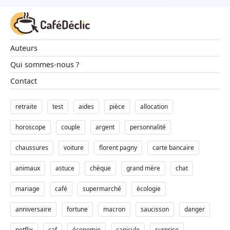
Auteurs
Qui sommes-nous ?
Contact
retraite
test
aides
pièce
allocation
horoscope
couple
argent
personnalité
chaussures
voiture
florent pagny
carte bancaire
animaux
astuce
chèque
grand mère
chat
mariage
café
supermarché
écologie
anniversaire
fortune
macron
saucisson
danger
netflix
caf
économie
canicule
surprise