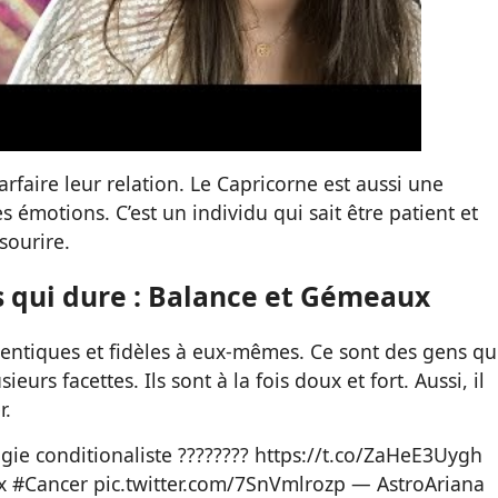
arfaire leur relation. Le Capricorne est aussi une
 émotions. C’est un individu qui sait être patient et
 sourire.
s qui dure : Balance et Gémeaux
entiques et fidèles à eux-mêmes. Ce sont des gens qu
eurs facettes. Ils sont à la fois doux et fort. Aussi, il
r.
gie conditionaliste ????????
https://t.co/ZaHeE3Uygh
x
#Cancer
pic.twitter.com/7SnVmlrozp
— AstroAriana