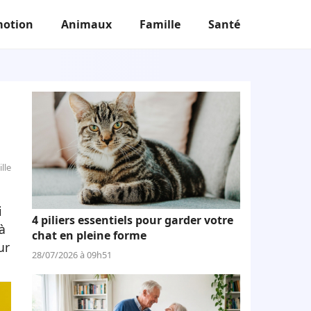
otion
Animaux
Famille
Santé
lle
i
4 piliers essentiels pour garder votre
 à
chat en pleine forme
ur
28/07/2026 à 09h51