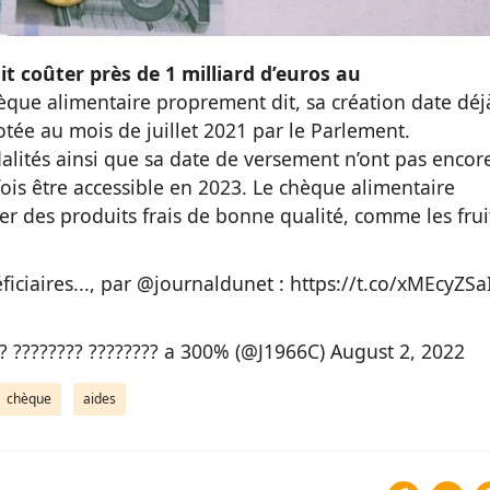
t coûter près de 1 milliard d’euros au
èque alimentaire proprement dit, sa création date déj
otée au mois de juillet 2021 par le Parlement.
lités ainsi que sa date de versement n’ont pas encor
fois être accessible en 2023. Le chèque alimentaire
er des produits frais de bonne qualité, comme les frui
iciaires..., par
@journaldunet
:
https://t.co/xMEcyZSa
?? ???????? ???????? a 300% (@J1966C)
August 2, 2022
chèque
aides