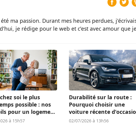
 été ma passion. Durant mes heures perdues, j'écrivai
d'hui, je rédige pour le web et c'est avec amour que j
chez soi le plus
Durabilité sur la route :
emps possible : nos
Pourquoi choisir une
ils pour un logement
voiture récente d'occasi
té
est un atout écologique 
2026 à 15h57
02/07/2026 à 13h56
économique