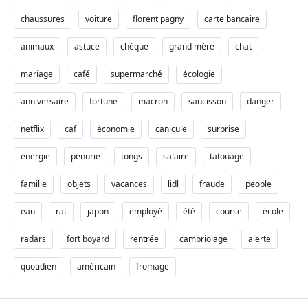
chaussures
voiture
florent pagny
carte bancaire
animaux
astuce
chèque
grand mère
chat
mariage
café
supermarché
écologie
anniversaire
fortune
macron
saucisson
danger
netflix
caf
économie
canicule
surprise
énergie
pénurie
tongs
salaire
tatouage
famille
objets
vacances
lidl
fraude
people
eau
rat
japon
employé
été
course
école
radars
fort boyard
rentrée
cambriolage
alerte
quotidien
américain
fromage