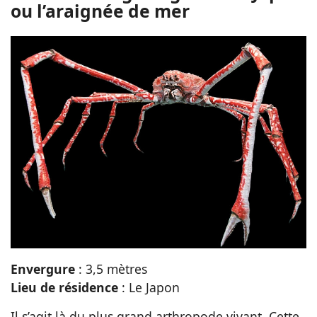
ou l’araignée de mer
Envergure
: 3,5 mètres
Lieu de résidence
: Le Japon
Il s’agit là du plus grand arthropode vivant. Cette