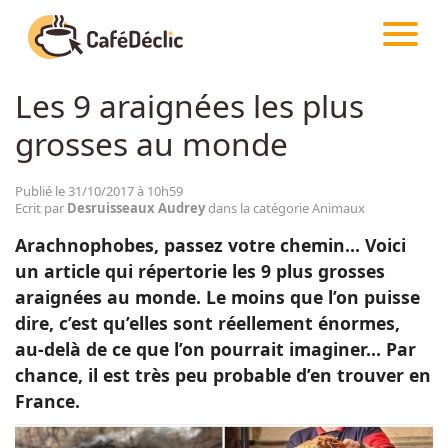
CAFÉDÉCLIC
ARTICLES
ANIMAUX
Les 9 araignées les plus
Créativité
grosses au monde
Astuces
Publié le 31/10/2017 à 10h59
Ecrit par
Desruisseaux Audrey
dans la catégorie Animaux
Food
Arachnophobes, passez votre chemin… Voici
un article qui répertorie les 9 plus grosses
Divertissement
araignées au monde. Le moins que l’on puisse
dire, c’est qu’elles sont réellement énormes,
au-delà de ce que l’on pourrait imaginer… Par
Insolite
chance, il est très peu probable d’en trouver en
France.
Emotion