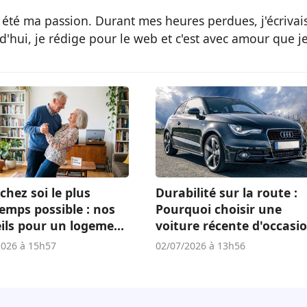
 été ma passion. Durant mes heures perdues, j'écrivai
d'hui, je rédige pour le web et c'est avec amour que j
chez soi le plus
Durabilité sur la route :
emps possible : nos
Pourquoi choisir une
ils pour un logement
voiture récente d'occasi
té
est un atout écologique 
2026 à 15h57
02/07/2026 à 13h56
économique