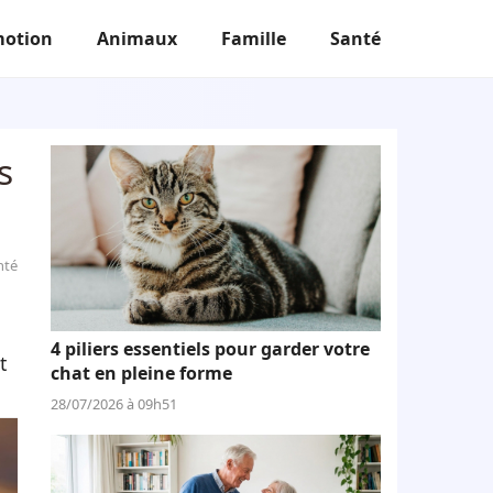
otion
Animaux
Famille
Santé
s
nté
4 piliers essentiels pour garder votre
t
chat en pleine forme
28/07/2026 à 09h51