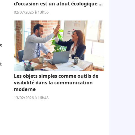
d'occasion est un atout écologique et
économique
02/07/2026 à 13h56
a
s
t
Les objets simples comme outils de
visibilité dans la communication
moderne
13/02/2026 à 16h48