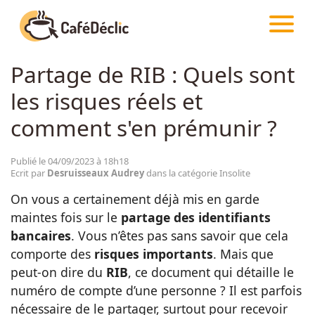
CAFÉDÉCLIC
ARTICLES
INSOLITE
Partage de RIB : Quels sont
Créativité
les risques réels et
Astuces
comment s'en prémunir ?
Food
Publié le 04/09/2023 à 18h18
Ecrit par
Desruisseaux Audrey
dans la catégorie Insolite
On vous a certainement déjà mis en garde
Divertissement
maintes fois sur le
partage des identifiants
bancaires
. Vous n’êtes pas sans savoir que cela
Insolite
comporte des
risques importants
. Mais que
peut-on dire du
RIB
, ce document qui détaille le
numéro de compte d’une personne ? Il est parfois
Emotion
nécessaire de le partager, surtout pour recevoir