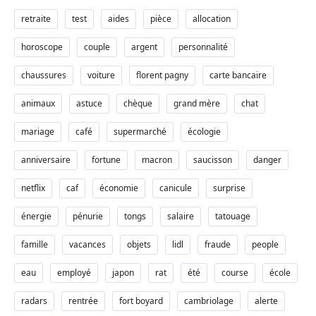
retraite
test
aides
pièce
allocation
horoscope
couple
argent
personnalité
chaussures
voiture
florent pagny
carte bancaire
animaux
astuce
chèque
grand mère
chat
mariage
café
supermarché
écologie
anniversaire
fortune
macron
saucisson
danger
netflix
caf
économie
canicule
surprise
énergie
pénurie
tongs
salaire
tatouage
famille
vacances
objets
lidl
fraude
people
eau
employé
japon
rat
été
course
école
radars
rentrée
fort boyard
cambriolage
alerte