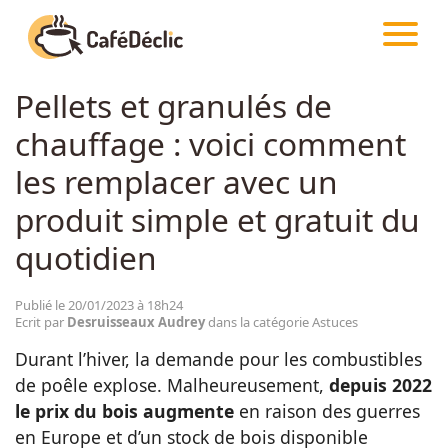
CAFÉDÉCLIC
ARTICLES
ASTUCES
Pellets et granulés de
Créativité
chauffage : voici comment
Astuces
les remplacer avec un
produit simple et gratuit du
Food
quotidien
Divertissement
Publié le 20/01/2023 à 18h24
Ecrit par
Desruisseaux Audrey
dans la catégorie Astuces
Insolite
Durant l’hiver, la demande pour les combustibles
de poêle explose. Malheureusement,
depuis 2022
le prix du bois augmente
en raison des guerres
Emotion
en Europe et d’un stock de bois disponible