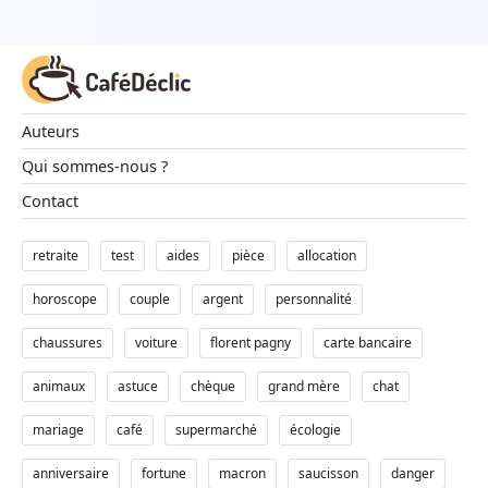
Auteurs
Qui sommes-nous ?
Contact
retraite
test
aides
pièce
allocation
horoscope
couple
argent
personnalité
chaussures
voiture
florent pagny
carte bancaire
animaux
astuce
chèque
grand mère
chat
mariage
café
supermarché
écologie
anniversaire
fortune
macron
saucisson
danger