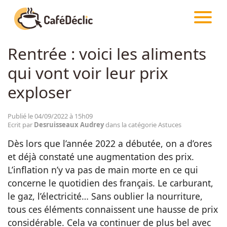
CAFÉDÉCLIC
ARTICLES
ASTUCES
Rentrée : voici les aliments
Créativité
qui vont voir leur prix
Astuces
exploser
Food
Publié le 04/09/2022 à 15h09
Ecrit par
Desruisseaux Audrey
dans la catégorie Astuces
Dès lors que l’année 2022 a débutée, on a d’ores
Divertissement
et déjà constaté une augmentation des prix.
L’inflation n’y va pas de main morte en ce qui
Insolite
concerne le quotidien des français. Le carburant,
le gaz, l’électricité… Sans oublier la nourriture,
tous ces éléments connaissent une hausse de prix
Emotion
considérable. Cela va continuer de plus bel avec