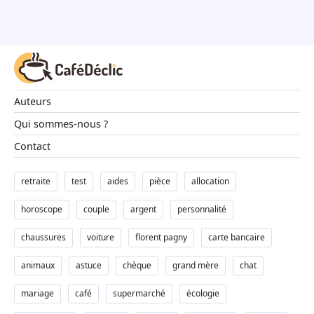
Auteurs
Qui sommes-nous ?
Contact
retraite
test
aides
pièce
allocation
horoscope
couple
argent
personnalité
chaussures
voiture
florent pagny
carte bancaire
animaux
astuce
chèque
grand mère
chat
mariage
café
supermarché
écologie