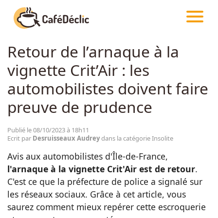
CAFÉDÉCLIC
ARTICLES
INSOLITE
Retour de l’arnaque à la
Créativité
vignette Crit’Air : les
Astuces
automobilistes doivent faire
preuve de prudence
Food
Publié le 08/10/2023 à 18h11
Ecrit par
Desruisseaux Audrey
dans la catégorie Insolite
Divertissement
Avis aux automobilistes d'Île-de-France,
l'arnaque à la vignette Crit'Air est de retour
.
Insolite
C'est ce que la préfecture de police a signalé sur
les réseaux sociaux. Grâce à cet article, vous
Emotion
saurez comment mieux repérer cette escroquerie