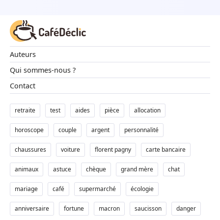
Auteurs
Qui sommes-nous ?
Contact
retraite
test
aides
pièce
allocation
horoscope
couple
argent
personnalité
chaussures
voiture
florent pagny
carte bancaire
animaux
astuce
chèque
grand mère
chat
mariage
café
supermarché
écologie
anniversaire
fortune
macron
saucisson
danger