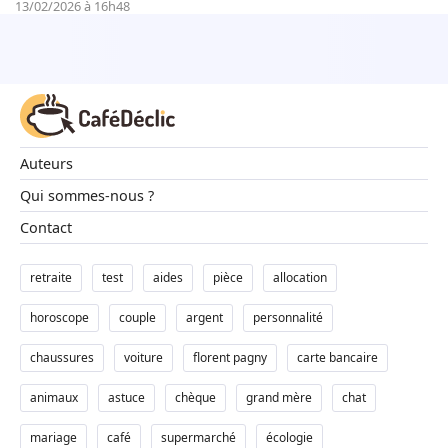
13/02/2026 à 16h48
Auteurs
Qui sommes-nous ?
Contact
retraite
test
aides
pièce
allocation
horoscope
couple
argent
personnalité
chaussures
voiture
florent pagny
carte bancaire
animaux
astuce
chèque
grand mère
chat
mariage
café
supermarché
écologie