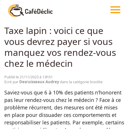
CAFÉDÉCLIC
ARTICLES
INSOLITE
Taxe lapin : voici ce que
Créativité
vous devrez payer si vous
Astuces
manquez vos rendez-vous
chez le médecin
Food
Publié le 21/11/2023 à 13h51
Ecrit par
Desruisseaux Audrey
dans la catégorie Insolite
Divertissement
Saviez-vous que 6 à 10% des patients n’honorent
pas leur rendez-vous chez le médecin ? Face à ce
Insolite
problème récurrent, des mesures ont été mises
en place pour dissuader ces comportements et
Emotion
responsabiliser les patients. Par exemple, certains