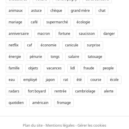
animaux
astuce
chèque
grand mère
chat
mariage
café
supermarché
écologie
anniversaire
macron
fortune
saucisson
danger
netflix
caf
économie
canicule
surprise
énergie
pénurie
tongs
salaire
tatouage
famille
objets
vacances
lidl
fraude
people
eau
employé
japon
rat
été
course
école
radars
fort boyard
rentrée
cambriolage
alerte
quotidien
américain
fromage
Plan du site
-
Mentions légales
-
Gérer les cookies