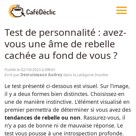
CAFÉDÉCLIC
ARTICLES
INSOLITE
Test de personnalité : avez-
Créativité
vous une âme de rebelle
Astuces
cachée au fond de vous ?
Food
Publié le 02/10/2023 à 09h01
Ecrit par
Desruisseaux Audrey
dans la catégorie Insolite
Le test présenté ci-dessous est visuel. Sur l’image,
Divertissement
il y a deux formes bien distinctes. Choisissez-en
une de manière instinctive. L'élément visualisé en
Insolite
premier permettra de déterminer si vous avez des
tendances de rebelle ou non
. Rassurez-vous, il
n’y a pas de bonne ni de mauvaise réponse. Le
Emotion
test vous pousse à une introspection profonde.