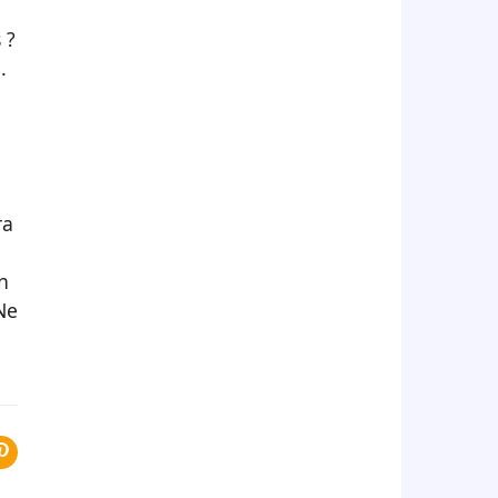
 ?
.
e
ra
n
Ne