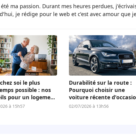
 été ma passion. Durant mes heures perdues, j'écrivai
d'hui, je rédige pour le web et c'est avec amour que j
chez soi le plus
Durabilité sur la route :
emps possible : nos
Pourquoi choisir une
ils pour un logement
voiture récente d'occasi
té
est un atout écologique 
2026 à 15h57
02/07/2026 à 13h56
économique