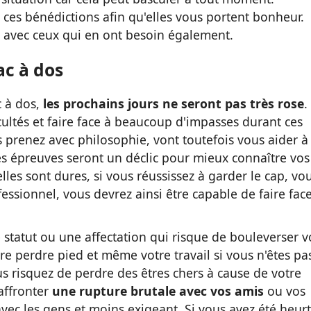
e ces bénédictions afin qu'elles vous portent bonheur.
z avec ceux qui en ont besoin également.
ac à dos
c à dos,
les prochains jours ne seront pas très rose
.
icultés et faire face à beaucoup d'impasses durant ces
les prenez avec philosophie, vont toutefois vous aider à
es épreuves seront un déclic pour mieux connaître vos
elles sont dures, si vous réussissez à garder le cap, vo
essionnel, vous devrez ainsi être capable de faire fac
e statut ou une affectation qui risque de bouleverser v
e perdre pied et même votre travail si vous n'êtes pa
s risquez de perdre des êtres chers à cause de votre
affronter
une rupture brutale avec vos amis
ou vos
avec les gens et moins exigeant. Si vous avez été heur