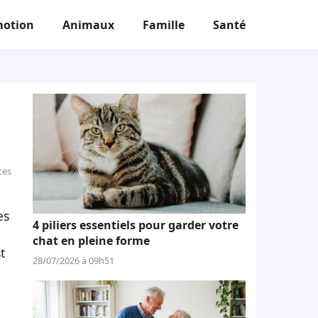
otion
Animaux
Famille
Santé
ces
es
4 piliers essentiels pour garder votre
chat en pleine forme
t
28/07/2026 à 09h51