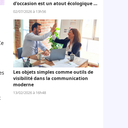
d'occasion est un atout écologique et
économique
02/07/2026 à 13h56
Ce
Les objets simples comme outils de
es
visibilité dans la communication
moderne
13/02/2026 à 16h48
x