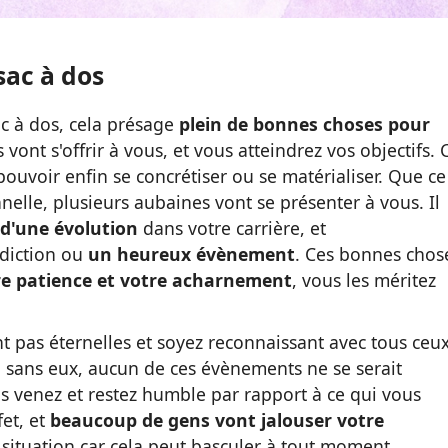
sac à dos
sac à dos, cela présage
plein de bonnes choses pour
 vont s'offrir à vous, et vous atteindrez vos objectifs. 
 pouvoir enfin se concrétiser ou se matérialiser. Que ce
nelle, plusieurs aubaines vont se présenter à vous. Il
d'une évolution
dans votre carrière, et
diction ou
un heureux évènement
. Ces bonnes chos
re patience et votre acharnement
, vous les méritez
nt pas éternelles et soyez reconnaissant avec tous ceu
et, sans eux, aucun de ces évènements ne se serait
s venez et restez humble par rapport à ce qui vous
fet, et
beaucoup de gens vont jalouser votre
re situation car cela peut basculer à tout moment.