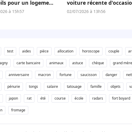
ils pour un logement
voiture récente d'occasi
té
est un atout écologique 
2026 à 15h57
02/07/2026 à 13h56
économique
test
aides
pièce
allocation
horoscope
couple
ar
pagny
carte bancaire
animaux
astuce
chèque
grand mèr
anniversaire
macron
fortune
saucisson
danger
netf
pénurie
tongs
salaire
tatouage
famille
objets
v
japon
rat
été
course
école
radars
fort boyard
in
fromage