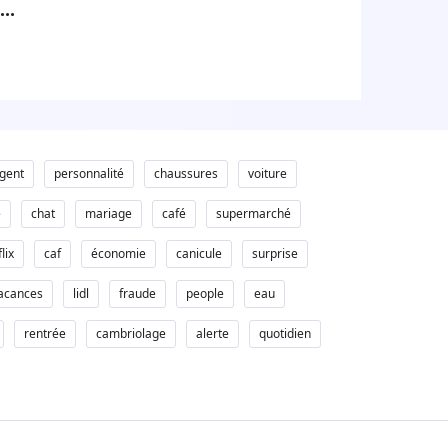
on
et
gent
personnalité
chaussures
voiture
e
chat
mariage
café
supermarché
lix
caf
économie
canicule
surprise
acances
lidl
fraude
people
eau
rentrée
cambriolage
alerte
quotidien