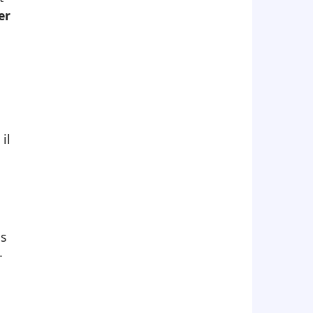
er
il
ls
-