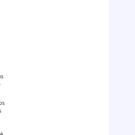
us
e
os
s
té