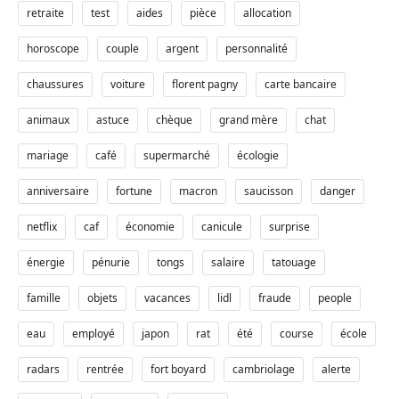
retraite
test
aides
pièce
allocation
horoscope
couple
argent
personnalité
chaussures
voiture
florent pagny
carte bancaire
animaux
astuce
chèque
grand mère
chat
mariage
café
supermarché
écologie
anniversaire
fortune
macron
saucisson
danger
netflix
caf
économie
canicule
surprise
énergie
pénurie
tongs
salaire
tatouage
famille
objets
vacances
lidl
fraude
people
eau
employé
japon
rat
été
course
école
radars
rentrée
fort boyard
cambriolage
alerte