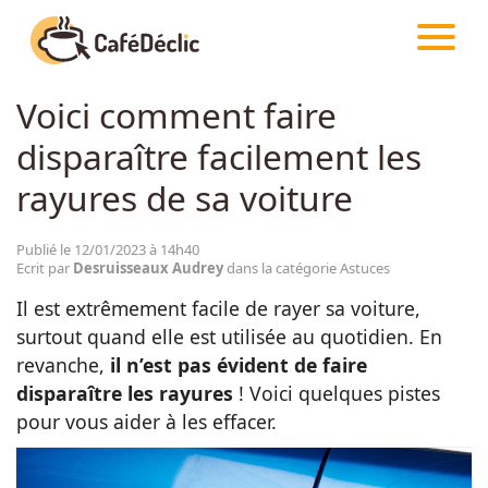
CAFÉDÉCLIC
ARTICLES
ASTUCES
Voici comment faire
Créativité
disparaître facilement les
Astuces
rayures de sa voiture
Food
Publié le 12/01/2023 à 14h40
Ecrit par
Desruisseaux Audrey
dans la catégorie Astuces
Il est extrêmement facile de rayer sa voiture,
Divertissement
surtout quand elle est utilisée au quotidien. En
revanche,
il n’est pas évident de faire
Insolite
disparaître les rayures
! Voici quelques pistes
pour vous aider à les effacer.
Emotion