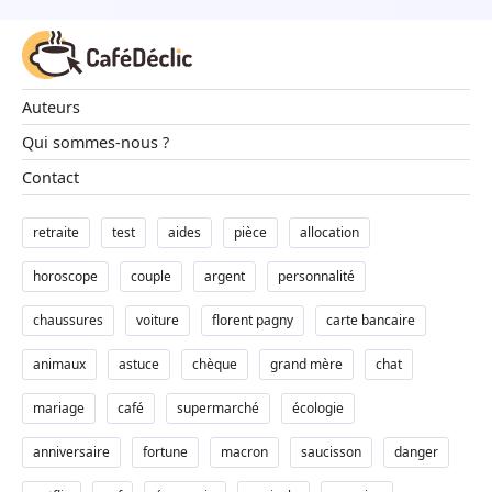
Auteurs
Qui sommes-nous ?
Contact
retraite
test
aides
pièce
allocation
horoscope
couple
argent
personnalité
chaussures
voiture
florent pagny
carte bancaire
animaux
astuce
chèque
grand mère
chat
mariage
café
supermarché
écologie
anniversaire
fortune
macron
saucisson
danger